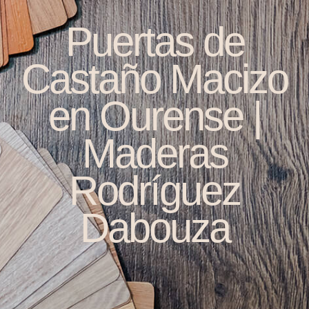
Puertas de
Castaño Macizo
en Ourense |
Maderas
Rodríguez
Dabouza