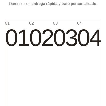
Ourense con
entrega rápida y trato personalizado
.
01
02
03
04
01
02
03
04